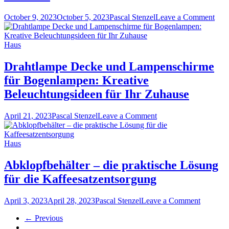
I
Be
für
on
October 9, 2023
October 5, 2023
Pascal Stenzel
Leave a Comment
Ihr
Kna
Zu
fürs
Kin
Haus
Meh
als
Drahtlampe Decke und Lampenschirme
nur
für Bogenlampen: Kreative
ein
Grif
Beleuchtungsideen für Ihr Zuhause
on
April 21, 2023
Pascal Stenzel
Leave a Comment
Drahtlampe
Decke
und
Haus
Lampenschirme
für
Abklopfbehälter – die praktische Lösung
Bogenlampen:
für die Kaffeesatzentsorgung
Kreative
Beleuchtungsideen
für
on
April 3, 2023
April 28, 2023
Pascal Stenzel
Leave a Comment
Ihr
Abklopfb
Zuhause
← Previous
–
die