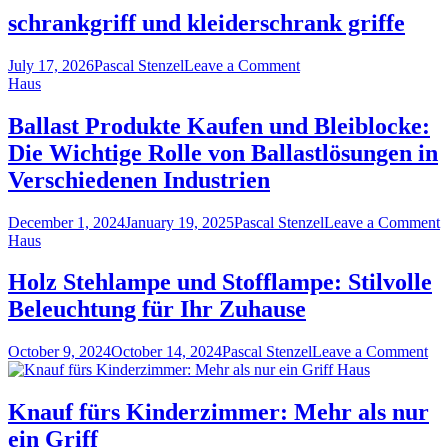
schrankgriff und kleiderschrank griffe
on
July 17, 2026
Pascal Stenzel
Leave a Comment
schrankgriff
Haus
und
kleiderschrank
Ballast Produkte Kaufen und Bleiblocke:
griffe
Die Wichtige Rolle von Ballastlösungen in
Verschiedenen Industrien
o
December 1, 2024
January 19, 2025
Pascal Stenzel
Leave a Comment
B
Haus
P
K
Holz Stehlampe und Stofflampe: Stilvolle
u
Beleuchtung für Ihr Zuhause
B
D
W
on
October 9, 2024
October 14, 2024
Pascal Stenzel
Leave a Comment
R
Ho
Haus
v
St
B
un
Knauf fürs Kinderzimmer: Mehr als nur
i
Sto
ein Griff
V
Sti