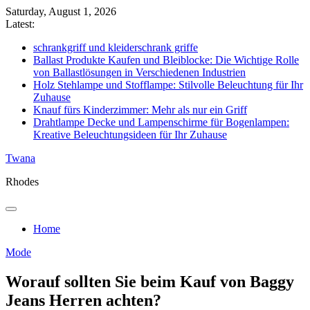
Skip
Saturday, August 1, 2026
to
Latest:
content
schrankgriff und kleiderschrank griffe
Ballast Produkte Kaufen und Bleiblocke: Die Wichtige Rolle
von Ballastlösungen in Verschiedenen Industrien
Holz Stehlampe und Stofflampe: Stilvolle Beleuchtung für Ihr
Zuhause
Knauf fürs Kinderzimmer: Mehr als nur ein Griff
Drahtlampe Decke und Lampenschirme für Bogenlampen:
Kreative Beleuchtungsideen für Ihr Zuhause
Twana
Rhodes
Home
Mode
Worauf sollten Sie beim Kauf von Baggy
Jeans Herren achten?